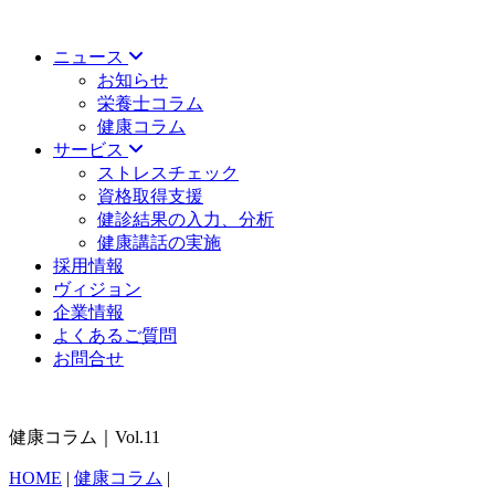
ニュース
お知らせ
栄養士コラム
健康コラム
サービス
ストレスチェック
資格取得支援
健診結果の入力、分析
健康講話の実施
採用情報
ヴィジョン
企業情報
よくあるご質問
お問合せ
健康コラム｜Vol.11
HOME
|
健康コラム
|