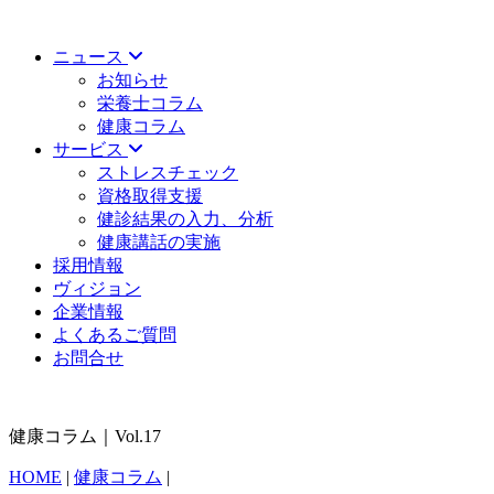
ニュース
お知らせ
栄養士コラム
健康コラム
サービス
ストレスチェック
資格取得支援
健診結果の入力、分析
健康講話の実施
採用情報
ヴィジョン
企業情報
よくあるご質問
お問合せ
健康コラム｜Vol.17
HOME
|
健康コラム
|