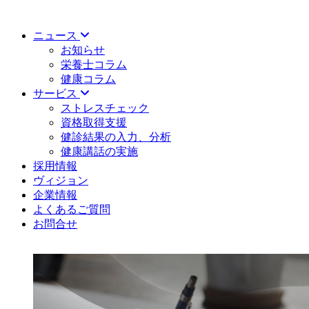
ニュース
お知らせ
栄養士コラム
健康コラム
サービス
ストレスチェック
資格取得支援
健診結果の入力、分析
健康講話の実施
採用情報
ヴィジョン
企業情報
よくあるご質問
お問合せ
健康コラム｜